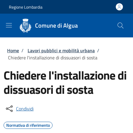
Salta al contenuto principale
Skip to footer content
Regione Lombardia
Comune di Algua
Briciole di pane
Home
/
Lavori pubblici e mobilità urbana
/
Chiedere l'installazione di dissuasori di sosta
Chiedere l'installazione di
dissuasori di sosta
Condividi
Normativa di riferimento