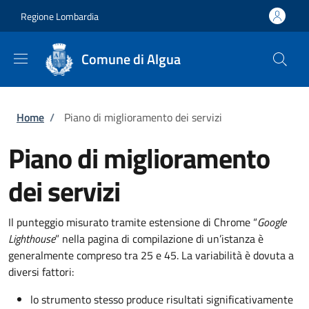
Salta al contenuto principale
Skip to footer content
Regione Lombardia
Comune di Algua
Briciole di pane
Home
/
Piano di miglioramento dei servizi
Piano di miglioramento
dei servizi
Il punteggio misurato tramite estensione di Chrome “
Google
Lighthouse
” nella pagina di compilazione di un’istanza è
generalmente compreso tra 25 e 45. La variabilità è dovuta a
diversi fattori:
lo strumento stesso produce risultati significativamente