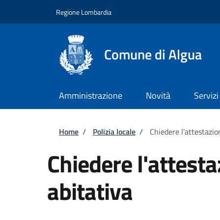
Salta al contenuto principale
Skip to footer content
Regione Lombardia
Comune di Algua
Amministrazione
Novità
Servizi
Briciole di pane
Home
/
Polizia locale
/
Chiedere l'attestazio
Chiedere l'attesta
abitativa