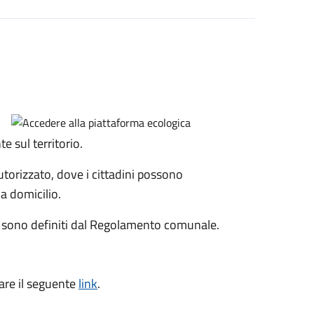
te sul territorio.
utorizzato, dove i cittadini possono
 a domicilio.
iti sono definiti dal Regolamento comunale.
tare il seguente
link
.