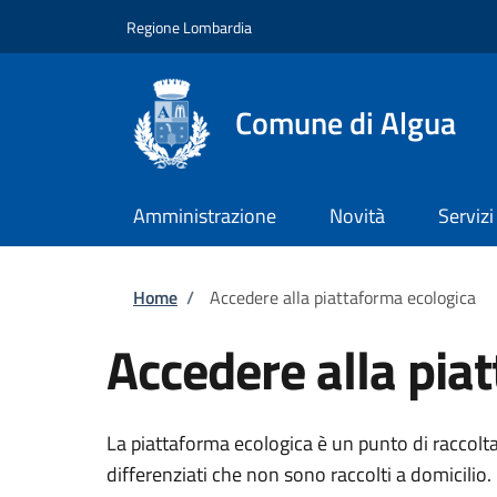
Salta al contenuto principale
Skip to footer content
Regione Lombardia
Comune di Algua
Amministrazione
Novità
Servizi
Briciole di pane
Home
/
Accedere alla piattaforma ecologica
Accedere alla pia
La piattaforma ecologica è un punto di raccolta 
differenziati che non sono raccolti a domicilio.