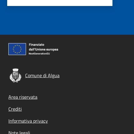
Comune di Algua
Footer menu
Area riservata
Crediti
Informativa privacy
Note legali