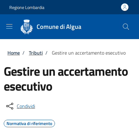
Salta al contenuto principale
Skip to footer content
Regione Lombardia
Comune di Algua
Briciole di pane
Home
/
Tributi
/
Gestire un accertamento esecutivo
Gestire un accertamento
esecutivo
Condividi
Normativa di riferimento