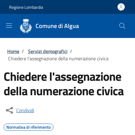
Salta al contenuto principale
Skip to footer content
Regione Lombardia
Comune di Algua
Briciole di pane
Home
/
Servizi demografici
/
Chiedere l'assegnazione della numerazione civica
Chiedere l'assegnazione
della numerazione civica
Condividi
Normativa di riferimento