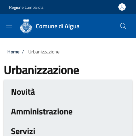
Salta al contenuto principale
Skip to footer content
Regione Lombardia
Comune di Algua
Briciole di pane
Home
/
Urbanizzazione
Urbanizzazione
Novità
Amministrazione
Servizi