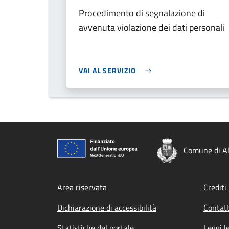
Procedimento di segnalazione di
avvenuta violazione dei dati personali
VAI AL SERVIZIO
Comune di A
Footer menu
Area riservata
Crediti
Dichiarazione di accessibilità
Contatt
Statistiche del portale
Leggi l