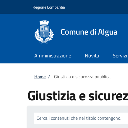
Salta al contenuto principale
Skip to footer content
Regione Lombardia
Comune di Algua
Amministrazione
Novità
Servizi
Briciole di pane
Home
/
Giustizia e sicurezza pubblica
Giustizia e sicure
Cerca i contenuti che nel titolo contengono: