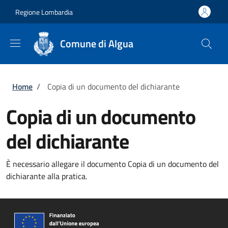
Salta al contenuto principale
Skip to footer content
Regione Lombardia
Comune di Algua
Briciole di pane
Home
/
Copia di un documento del dichiarante
Copia di un documento
del dichiarante
È necessario allegare il documento Copia di un documento del
dichiarante alla pratica.