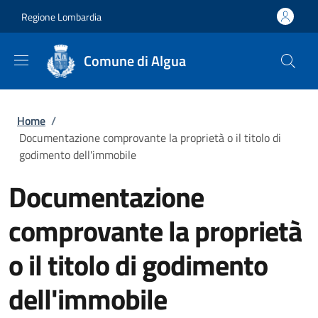
Salta al contenuto principale
Skip to footer content
Regione Lombardia
Comune di Algua
Briciole di pane
Home
/
Documentazione comprovante la proprietà o il titolo di
godimento dell'immobile
Documentazione
comprovante la proprietà
o il titolo di godimento
dell'immobile