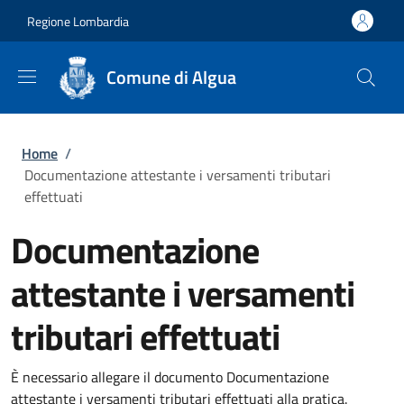
Salta al contenuto principale
Skip to footer content
Regione Lombardia
Comune di Algua
Briciole di pane
Home
/
Documentazione attestante i versamenti tributari
effettuati
Documentazione
attestante i versamenti
tributari effettuati
È necessario allegare il documento Documentazione
attestante i versamenti tributari effettuati alla pratica.