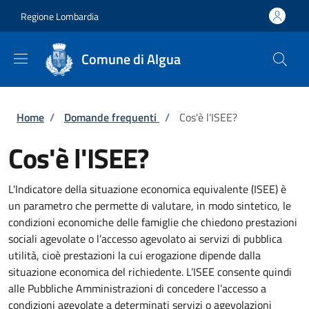
Salta al contenuto principale
Skip to footer content
Regione Lombardia
Comune di Algua
Briciole di pane
Home
/
Domande frequenti
/
Cos'è l'ISEE?
Cos'è l'ISEE?
L'Indicatore della situazione economica equivalente (ISEE) è
un parametro che permette di valutare, in modo sintetico, le
condizioni economiche delle famiglie che chiedono prestazioni
sociali agevolate o l’accesso agevolato ai servizi di pubblica
utilità, cioè prestazioni la cui erogazione dipende dalla
situazione economica del richiedente. L’ISEE consente quindi
alle Pubbliche Amministrazioni di concedere l’accesso a
condizioni agevolate a determinati servizi o agevolazioni