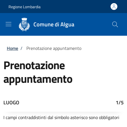
Salta al contenuto principale
Skip to footer content
Regione Lombardia
Comune di Algua
Briciole di pane
Home
/
Prenotazione appuntamento
Prenotazione
appuntamento
LUOGO
1/5
I campi contraddistinti dal simbolo asterisco sono obbligatori