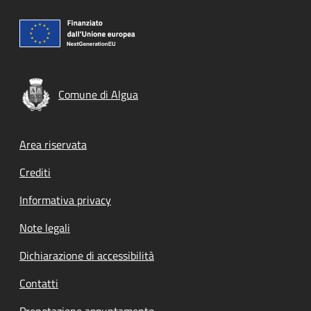
Comune di Algua
Footer menu
Area riservata
Crediti
Informativa privacy
Note legali
Dichiarazione di accessibilità
Contatti
Prenotazione appuntamento