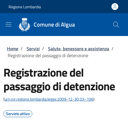
Salta al contenuto principale
Skip to footer content
Regione Lombardia
Comune di Algua
Briciole di pane
Home
/
Servizi
/
Salute, benessere e assistenza
/
Registrazione del passaggio di detenzione
Registrazione del
passaggio di detenzione
(
urn:nir:regione.lombardia:legge:2009-12-30;33~106
)
Servizio attivo