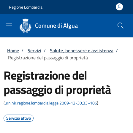
Salta al contenuto principale
Skip to footer content
Regione Lombardia
Comune di Algua
Briciole di pane
Home
/
Servizi
/
Salute, benessere e assistenza
/
Registrazione del passaggio di proprietà
Registrazione del
passaggio di proprietà
(
urn:nir:regione.lombardia:legge:2009-12-30;33~106
)
Servizio attivo