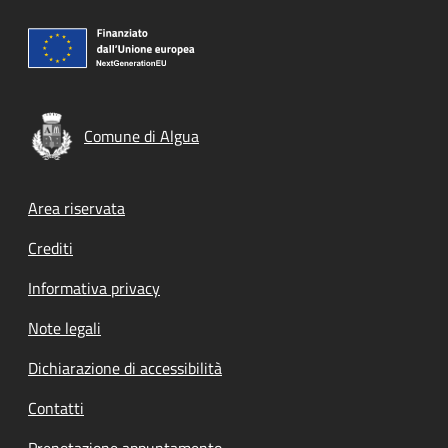
Comune di Algua
Footer menu
Area riservata
Crediti
Informativa privacy
Note legali
Dichiarazione di accessibilità
Contatti
Prenotazione appuntamento