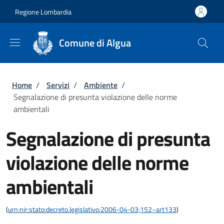
Salta al contenuto principale
Skip to footer content
Regione Lombardia
Comune di Algua
Briciole di pane
Home
/
Servizi
/
Ambiente
/
Segnalazione di presunta violazione delle norme
ambientali
Segnalazione di presunta
violazione delle norme
ambientali
(
urn:nir:stato:decreto.legislativo:2006-04-03;152~art133
)