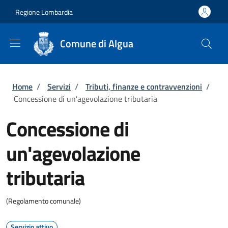
Salta al contenuto principale
Skip to footer content
Regione Lombardia
Comune di Algua
Briciole di pane
Home
/
Servizi
/
Tributi, finanze e contravvenzioni
/
Concessione di un'agevolazione tributaria
Concessione di
un'agevolazione
tributaria
(Regolamento comunale)
Servizio attivo