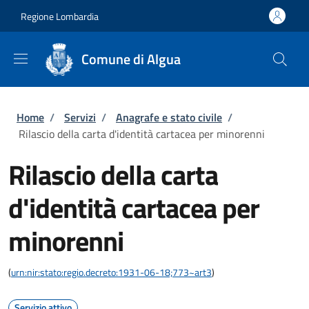
Salta al contenuto principale
Skip to footer content
Regione Lombardia
Comune di Algua
Briciole di pane
Home
/
Servizi
/
Anagrafe e stato civile
/
Rilascio della carta d'identità cartacea per minorenni
Rilascio della carta
d'identità cartacea per
minorenni
(
urn:nir:stato:regio.decreto:1931-06-18;773~art3
)
Servizio attivo