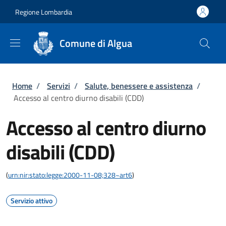
Salta al contenuto principale
Skip to footer content
Regione Lombardia
Comune di Algua
Briciole di pane
Home
/
Servizi
/
Salute, benessere e assistenza
/
Accesso al centro diurno disabili (CDD)
Accesso al centro diurno
disabili (CDD)
(
urn:nir:stato:legge:2000-11-08;328~art6
)
Servizio attivo