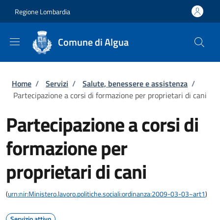
Salta al contenuto principale
Skip to footer content
Regione Lombardia
Comune di Algua
Briciole di pane
Home
/
Servizi
/
Salute, benessere e assistenza
/
Partecipazione a corsi di formazione per proprietari di cani
Partecipazione a corsi di
formazione per
proprietari di cani
(
urn:nir:Ministero.lavoro.politiche.sociali:ordinanza:2009-03-03~art1
)
Servizio attivo