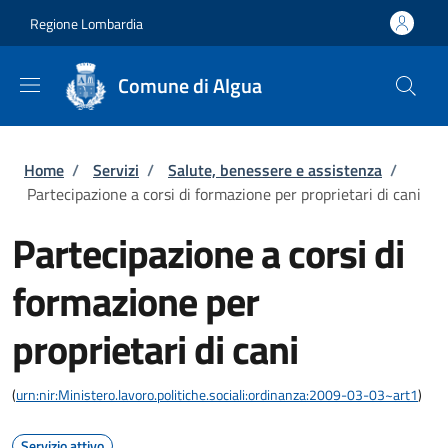
Salta al contenuto principale
Skip to footer content
Regione Lombardia
Comune di Algua
Briciole di pane
Home
/
Servizi
/
Salute, benessere e assistenza
/
Partecipazione a corsi di formazione per proprietari di cani
Partecipazione a corsi di
formazione per
proprietari di cani
(
urn:nir:Ministero.lavoro.politiche.sociali:ordinanza:2009-03-03~art1
)
Servizio attivo