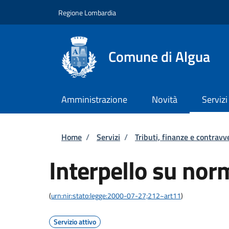
Salta al contenuto principale
Skip to footer content
Regione Lombardia
Comune di Algua
Amministrazione
Novità
Servizi
Briciole di pane
Home
/
Servizi
/
Tributi, finanze e contravv
Interpello su norm
(
urn:nir:stato:legge:2000-07-27;212~art11
)
Servizio attivo