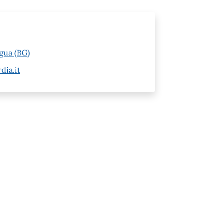
gua (BG)
dia.it