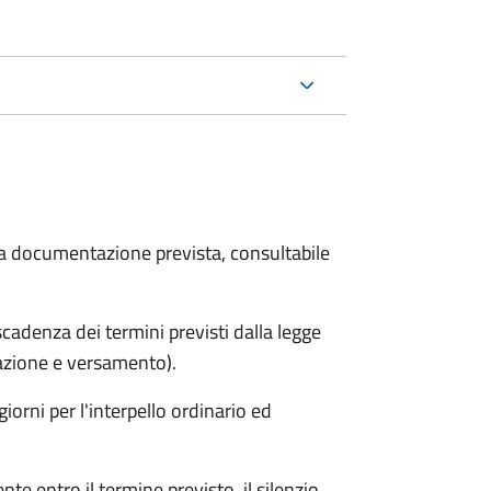
 la documentazione prevista, consultabile
adenza dei termini previsti dalla legge
arazione e versamento).
iorni per l'interpello ordinario ed
e entro il termine previsto, il silenzio