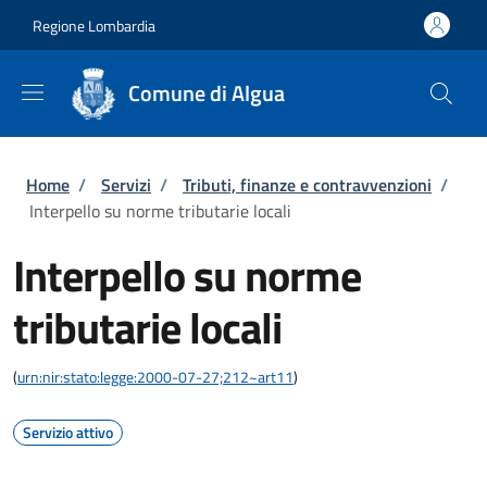
Salta al contenuto principale
Skip to footer content
Regione Lombardia
Comune di Algua
Briciole di pane
Home
/
Servizi
/
Tributi, finanze e contravvenzioni
/
Interpello su norme tributarie locali
Interpello su norme
tributarie locali
(
urn:nir:stato:legge:2000-07-27;212~art11
)
Servizio attivo