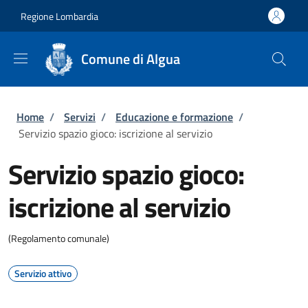
Salta al contenuto principale
Skip to footer content
Regione Lombardia
Comune di Algua
Briciole di pane
Home
/
Servizi
/
Educazione e formazione
/
Servizio spazio gioco: iscrizione al servizio
Servizio spazio gioco:
iscrizione al servizio
(Regolamento comunale)
Servizio attivo