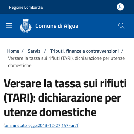
Salta al contenuto principale
Skip to footer content
Regione Lombardia
Comune di Algua
Briciole di pane
Home
/
Servizi
/
Tributi, finanze e contravvenzioni
/
Versare la tassa sui rifiuti (TARI): dichiarazione per utenze
domestiche
Versare la tassa sui rifiuti
(TARI): dichiarazione per
utenze domestiche
(
urn:nir:stato:legge:2013-12-27;147~art1
)