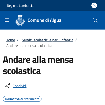
Salta al contenuto principale
Skip to footer content
Regione Lombardia
Comune di Algua
Briciole di pane
Home
/
Servizi scolastici e per l'infanzia
/
Andare alla mensa scolastica
Andare alla mensa
scolastica
Condividi
Normativa di riferimento