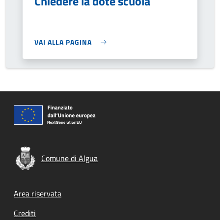
Chiedere la dote scuola
VAI ALLA PAGINA
Comune di Algua
Footer menu
Area riservata
Crediti