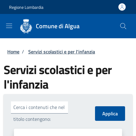
Salta al contenuto principale
Skip to footer content
Regione Lombardia
Comune di Algua
Briciole di pane
Home
/
Servizi scolastici e per l'infanzia
Servizi scolastici e per
l'infanzia
Cerca i contenuti che nel
titolo contengono: