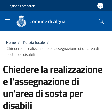
Salta al contenuto principale
Skip to footer content
Regione Lombardia
Comune di Algua
Briciole di pane
Home
/
Polizia locale
/
Chiedere la realizzazione e l'assegnazione di un'area di
sosta per disabili
Chiedere la realizzazione
e l'assegnazione di
un'area di sosta per
disabili