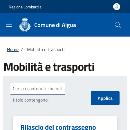
Salta al contenuto principale
Skip to footer content
Regione Lombardia
Comune di Algua
Briciole di pane
Home
/
Mobilità e trasporti
Mobilità e trasporti
Cerca i contenuti che nel
titolo contengono:
Rilascio del contrassegno