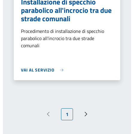
Installazione di specchio
parabolico all'incrocio tra due
strade comunali
Procedimento di installazione di specchio
parabolico all'incrocio tra due strade
comunali
VAI AL SERVIZIO
Pagina attuale
1
Pagina precedente
Pagina successiva