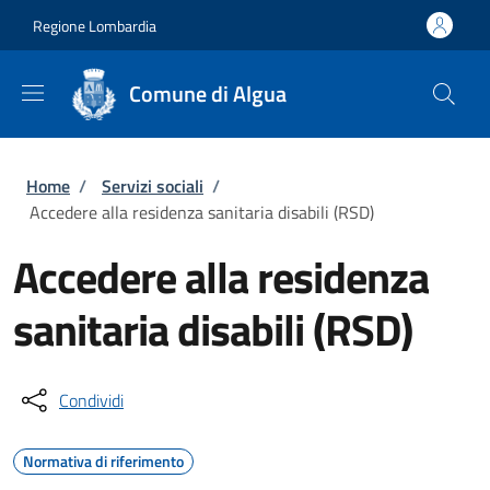
Salta al contenuto principale
Skip to footer content
Regione Lombardia
Comune di Algua
Briciole di pane
Home
/
Servizi sociali
/
Accedere alla residenza sanitaria disabili (RSD)
Accedere alla residenza
sanitaria disabili (RSD)
Condividi
Normativa di riferimento