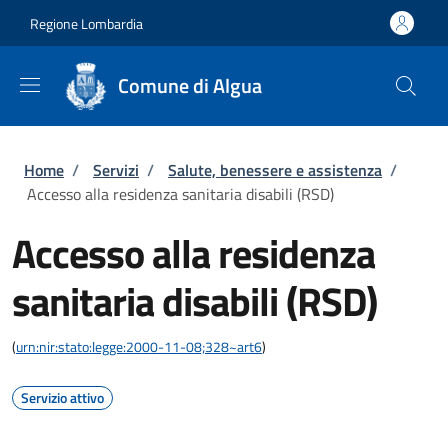
Salta al contenuto principale
Skip to footer content
Regione Lombardia
Comune di Algua
Briciole di pane
Home
/
Servizi
/
Salute, benessere e assistenza
/
Accesso alla residenza sanitaria disabili (RSD)
Accesso alla residenza
sanitaria disabili (RSD)
(
urn:nir:stato:legge:2000-11-08;328~art6
)
Servizio attivo