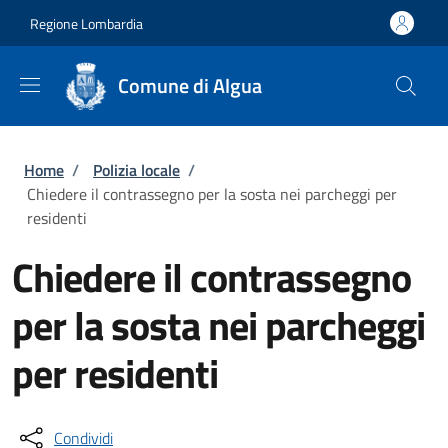
Salta al contenuto principale
Skip to footer content
Regione Lombardia
Comune di Algua
Briciole di pane
Home
/
Polizia locale
/
Chiedere il contrassegno per la sosta nei parcheggi per
residenti
Chiedere il contrassegno
per la sosta nei parcheggi
per residenti
Condividi