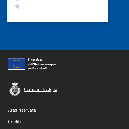
Valuta 1 stelle su 5
Comune di Algua
Footer menu
Area riservata
Crediti