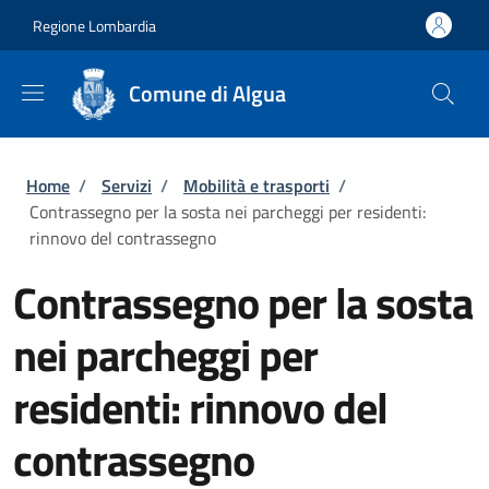
Salta al contenuto principale
Skip to footer content
Regione Lombardia
Comune di Algua
Briciole di pane
Home
/
Servizi
/
Mobilità e trasporti
/
Contrassegno per la sosta nei parcheggi per residenti:
rinnovo del contrassegno
Contrassegno per la sosta
nei parcheggi per
residenti: rinnovo del
contrassegno