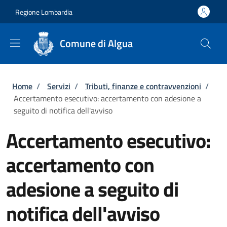
Salta al contenuto principale
Skip to footer content
Regione Lombardia
Comune di Algua
Briciole di pane
Home
/
Servizi
/
Tributi, finanze e contravvenzioni
/
Accertamento esecutivo: accertamento con adesione a
seguito di notifica dell'avviso
Accertamento esecutivo:
accertamento con
adesione a seguito di
notifica dell'avviso