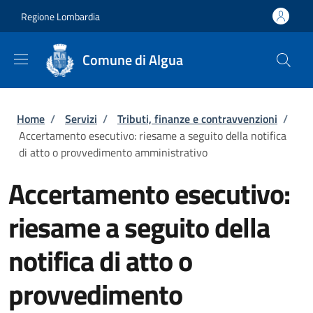
Salta al contenuto principale
Skip to footer content
Regione Lombardia
Comune di Algua
Briciole di pane
Home
/
Servizi
/
Tributi, finanze e contravvenzioni
/
Accertamento esecutivo: riesame a seguito della notifica
di atto o provvedimento amministrativo
Accertamento esecutivo:
riesame a seguito della
notifica di atto o
provvedimento