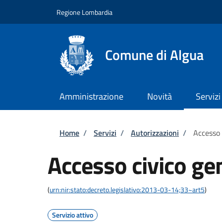
Salta al contenuto principale
Skip to footer content
Regione Lombardia
Comune di Algua
Amministrazione
Novità
Servizi
Briciole di pane
Home
/
Servizi
/
Autorizzazioni
/
Accesso 
Accesso civico ge
(
urn:nir:stato:decreto.legislativo:2013-03-14;33~art5
)
Servizio attivo