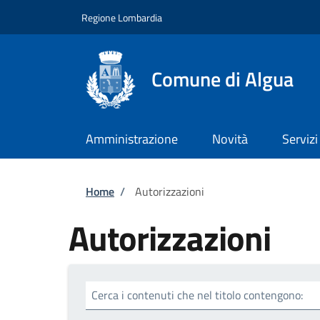
Salta al contenuto principale
Skip to footer content
Regione Lombardia
Comune di Algua
Amministrazione
Novità
Servizi
Briciole di pane
Home
/
Autorizzazioni
Autorizzazioni
Cerca i contenuti che nel titolo contengono: