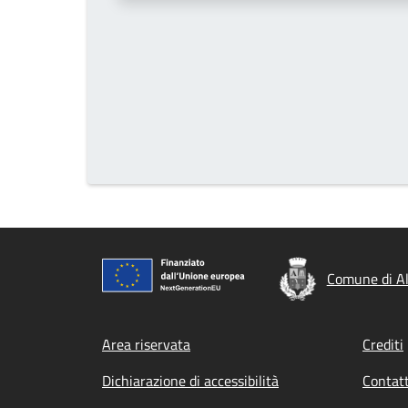
Comune di A
Footer menu
Area riservata
Crediti
Dichiarazione di accessibilità
Contatt