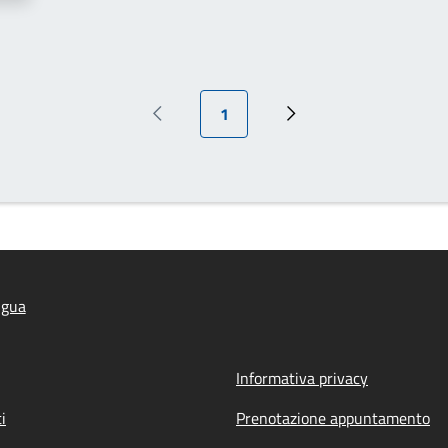
Pagina attuale
1
Pagina precedente
Pagina successiva
lgua
Informativa privacy
i
Prenotazione appuntamento