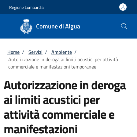
Salta al contenuto principale
Skip to footer content
Regione Lombardia
Comune di Algua
Briciole di pane
Home
/
Servizi
/
Ambiente
/
Autorizzazione in deroga ai limiti acustici per attività
commerciale e manifestazioni temporanee
Autorizzazione in deroga
ai limiti acustici per
attività commerciale e
manifestazioni