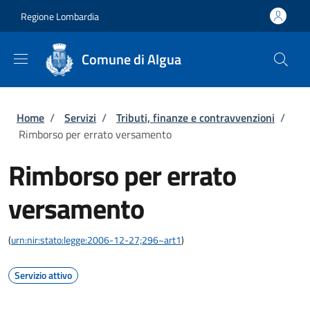
Salta al contenuto principale
Skip to footer content
Regione Lombardia
Comune di Algua
Briciole di pane
Home
/
Servizi
/
Tributi, finanze e contravvenzioni
/
Rimborso per errato versamento
Rimborso per errato
versamento
(
urn:nir:stato:legge:2006-12-27;296~art1
)
Servizio attivo