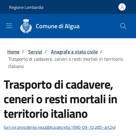
Salta al contenuto principale
Skip to footer content
Regione Lombardia
Comune di Algua
Briciole di pane
Home
/
Servizi
/
Anagrafe e stato civile
/
Trasporto di cadavere, ceneri o resti mortali in territorio
italiano
Trasporto di cadavere,
ceneri o resti mortali in
territorio italiano
(
urn:nir:presidente.repubblica:decreto:1990-09-10;285~art24
)