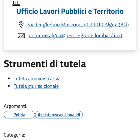
Ufficio Lavori Pubblici e Territorio
Via Guglielmo Marconi, 70 24010 Algua (BG)
comune.algua@pec.regione.lombardia.it
Strumenti di tutela
Tutela amministrativa
Tutela giurisdizionale
Argomenti:
Polizia
Assistenza agli invalidi
Categorie: