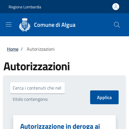
Salta al contenuto principale
Skip to footer content
Regione Lombardia
Comune di Algua
Briciole di pane
Home
/
Autorizzazioni
Autorizzazioni
Cerca i contenuti che nel
titolo contengono:
Autorizzazione in deroga ai