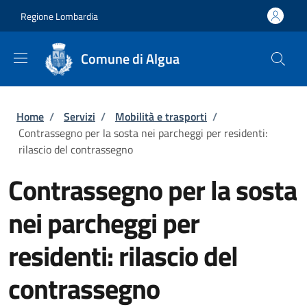
Salta al contenuto principale
Skip to footer content
Regione Lombardia
Comune di Algua
Briciole di pane
Home
/
Servizi
/
Mobilità e trasporti
/
Contrassegno per la sosta nei parcheggi per residenti:
rilascio del contrassegno
Contrassegno per la sosta
nei parcheggi per
residenti: rilascio del
contrassegno